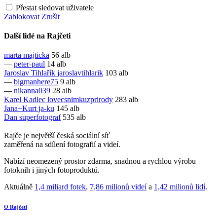
Přestat sledovat uživatele
Zablokovat
Zrušit
Další lidé na Rajčeti
marta
majticka
56 alb
—
peter-paul
14 alb
Jaroslav Tihlařík
jaroslavtihlarik
103 alb
—
bigmanhere75
9 alb
—
nikanna039
28 alb
Karel Kadlec
lovecsnimkuzprirody
283 alb
Jana+Kurt
ja-ku
145 alb
Dan
superfotograf
535 alb
Rajče je největší česká sociální síť
zaměřená na sdílení fotografií a videí.
Nabízí neomezený prostor zdarma, snadnou a rychlou výrobu
fotoknih i jiných fotoproduktů.
Aktuálně
1,4 miliard fotek
,
7,86 milionů videí
a
1,42 milionů lidí
.
O Rajčeti