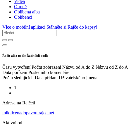
Videa
O mně
Oblíbená alba
Oblíbenci
Více o mobilní aplikaci
Stáhněte si Rajče do kapsy!
Řadit alba podle
Řadit lidi podle
Času vytvoření
Počtu zobrazení
Názvu od A do Z
Názvu od Z do A
Data pořízení
Posledního komentáře
Počtu sledujících
Data přidání
Uživatelského jména
1
Adresa na Rajčeti
miloticenadopavou.rajce.net
Aktivní od