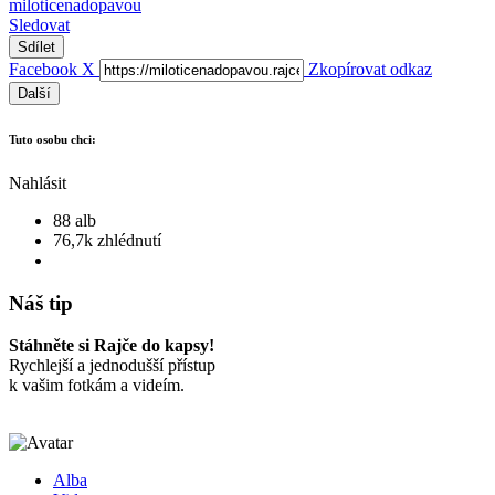
miloticenadopavou
Sledovat
Sdílet
Facebook
X
Zkopírovat odkaz
Další
Tuto osobu chci:
Nahlásit
88 alb
76,7k zhlédnutí
Náš tip
Stáhněte si Rajče do kapsy!
Rychlejší a jednodušší přístup
k vašim fotkám a videím.
Alba